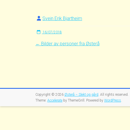
Svein Erik Bjartheim
16/07/2018
←
Bilder av personer fra Østerå
Copyright © 2026
Østerå – Slekt og gård
. All rights reserved.
Theme:
Accelerate
by ThemeGrill. Powered by
WordPress
.