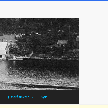
Østeråslekter
Søk