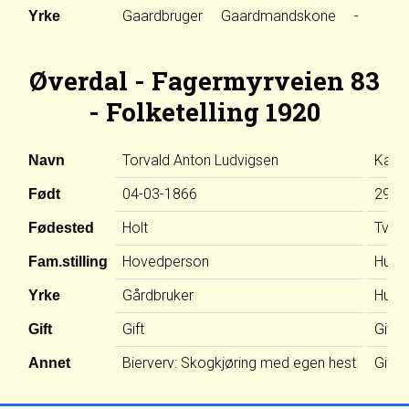
Gaardbruger
Gaardmandskone
-
Yrke
Øverdal - Fagermyrveien 83
- Folketelling 1920
Torvald Anton Ludvigsen
Karen
Navn
04-03-1866
29-0
Født
Holt
Tved
Fødested
Hovedperson
Hustr
Fam.stilling
Gårdbruker
Husm
Yrke
Gift
Gift
Gift
Bierverv: Skogkjøring med egen hest
Gift:
Annet