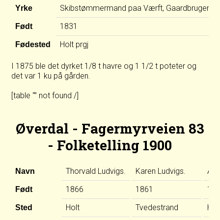
Skibstømmermand paa Værft, Gaardbruger, Se
Yrke
1831
Født
Holt prgj
Fødested
I 1875 ble det dyrket 1/8 t havre og 1 1/2 t poteter og
det var 1 ku på gården.
[table “” not found /]
Øverdal - Fagermyrveien 83
- Folketelling 1900
Thorvald Ludvigs.
Karen Ludvigs.
Ann
Navn
1866
1861
18
Født
Holt
Tvedestrand
Hol
Sted