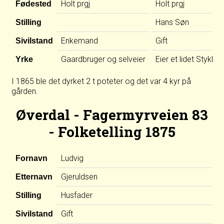
Holt prgj
Holt prgj
Fødested
Hans Søn
Stilling
Enkemand
Gift
Sivilstand
Gaardbruger og selveier
Eier et lidet Styk
Yrke
I 1865 ble det dyrket 2 t poteter og det var 4 kyr på
gården.
Øverdal - Fagermyrveien 83
- Folketelling 1875
Ludvig
Fornavn
Gjeruldsen
Etternavn
Husfader
Stilling
Gift
Sivilstand