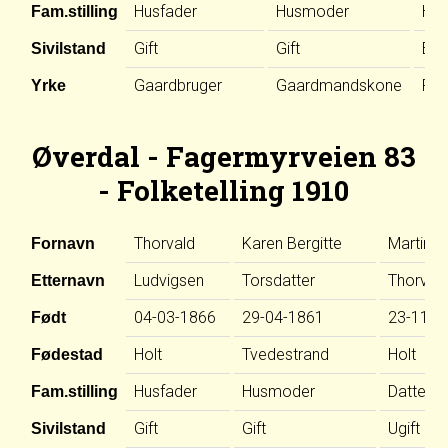
Husfader
Husmoder
Hus
Fam.stilling
Gift
Gift
Enk
Sivilstand
Gaardbruger
Gaardmandskone
For
Yrke
Øverdal - Fagermyrveien 83
- Folketelling 1910
Thorvald
Karen Bergitte
Martine
Fornavn
Ludvigsen
Torsdatter
Thorvald
Etternavn
04-03-1866
29-04-1861
23-11-1
Født
Holt
Tvedestrand
Holt
Fødestad
Husfader
Husmoder
Datter
Fam.stilling
Gift
Gift
Ugift
Sivilstand