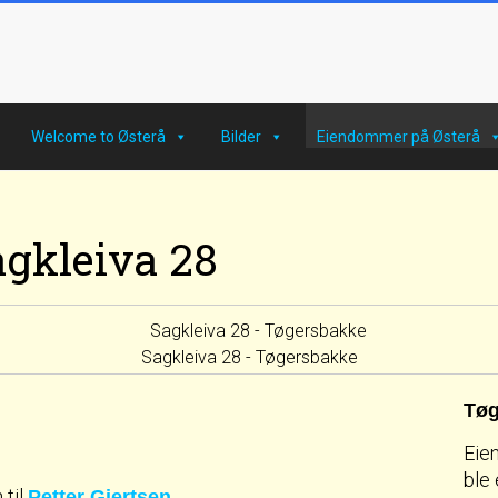
Welcome to Østerå
Bilder
Eiendommer på Østerå
agkleiva 28
Sagkleiva 28 - Tøgersbakke
Tøg
Eien
ble
 til
Petter Gjertsen