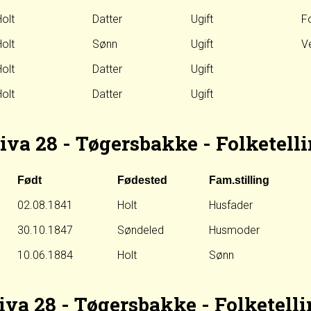
olt
Datter
Ugift
Fo
olt
Sønn
Ugift
V
olt
Datter
Ugift
olt
Datter
Ugift
iva 28 - Tøgersbakke - Folketelli
Født
Fødested
Fam.stilling
02.08.1841
Holt
Husfader
30.10.1847
Søndeled
Husmoder
10.06.1884
Holt
Sønn
iva 28 - Tøgersbakke - Folketelli