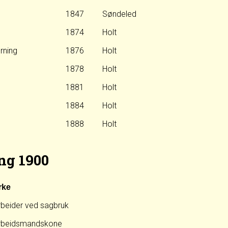
1847
Søndeled
1874
Holt
rning
1876
Holt
1878
Holt
1881
Holt
1884
Holt
1888
Holt
ng 1900
rke
rbeider ved sagbruk
rbeidsmandskone