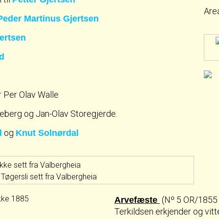
Are
Peder Martinus Gjertsen
ertsen
d
 Per Olav Walle
eberg og Jan-Olav Storegjerde.
og
l
Knut Solnørdal
øgersli sett fra Valbergheia
(Nº 5 OR/1855 F
Arvefæste
Terkildsen erkjender og vitte