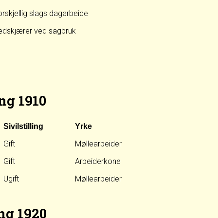
rskjellig slags dagarbeide
edskjærer ved sagbruk
ng 1910
Sivilstilling
Yrke
Gift
Møllearbeider
Gift
Arbeiderkone
Ugift
Møllearbeider
ng 1920