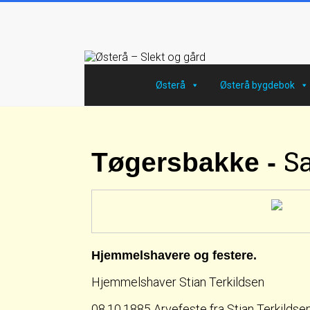
Østerå
Østerå bygdebok
S
Tøgersbakke -
Hjemmelshavere og festere.
Hjemmelshaver Stian Terkildsen
08.10.1885 Arvefeste fra Stian Terkildsen