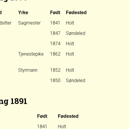
d
Yrke
Født
Fødested
dsitter
Sagmester
1841
Holt
1847
Søndeled
1874
Holt
Tjenestepike
1862
Holt
Styrmann
1852
Holt
1850
Søndeled
ng 1891
Født
Fødested
1841
Holt