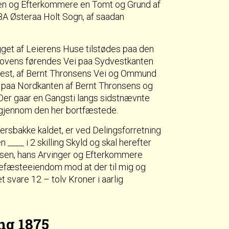
tsen og Efterkommere en Tomt og Grund af
A Østeraa Holt Sogn, af saadan
get af Leierens Huse tilstødes paa den
Skovens førendes Vei paa Sydvestkanten
est, af Bernt Thronsens Vei og Ommund
paa Nordkanten af Bernt Thronsens og
er gaar en Gangsti langs sidstnævnte
 gjennom den her bortfæstede.
rsbakke kaldet, er ved Delingsforretning
 ____ i 2 skilling Skyld og skal herefter
rtsen, hans Arvinger og Efterkommere
vefæsteeiendom mod at der til mig og
 svare 12 – tolv Kroner i aarlig
ng 1875