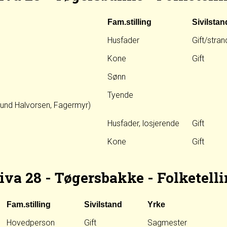
Fam.stilling
Sivilstan
Husfader
Gift/stran
Kone
Gift
Sønn
Tyende
und Halvorsen, Fagermyr)
Husfader, losjerende
Gift
Kone
Gift
iva 28 - Tøgersbakke - Folketelli
Fam.stilling
Sivilstand
Yrke
Hovedperson
Gift
Sagmester