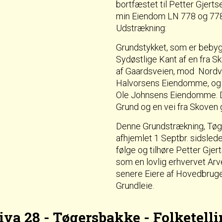
bortfæstet til Petter Gjer
min Eiendom LN 778 og 778
Udstrækning:
Grundstykket, som er bebyg
Sydøstlige Kant af en fra 
af Gaardsveien, mod Nordv
Halvorsens Eiendomme, og 
Ole Johnsens Eiendomme. D
Grund og en vei fra Skoven
Denne Grundstrækning, Tøge
afhjemlet 1 Septbr. sidsleden
følge og tilhøre Petter Gje
som en lovlig erhvervet Ar
senere Eiere af Hovedbruget
Grundleie.
iva 28 - Tøgersbakke - Folketelli