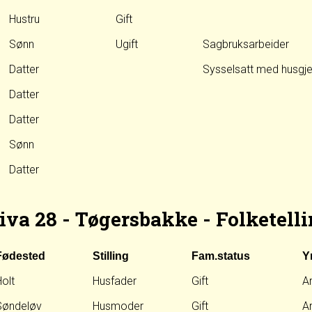
Hustru
Gift
Sønn
Ugift
Sagbruksarbeider
Datter
Sysselsatt med husgje
Datter
Datter
Sønn
Datter
iva 28 - Tøgersbakke - Folketelli
Fødested
Stilling
Fam.status
Y
olt
Husfader
Gift
A
Søndeløv
Husmoder
Gift
A