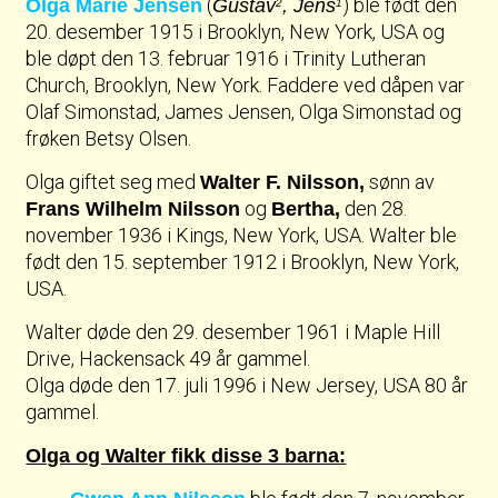
(
) ble født den
Olga Marie Jensen
Gustav
, Jens
2
1
20. desember 1915 i Brooklyn, New York, USA og
ble døpt den 13. februar 1916 i Trinity Lutheran
Church, Brooklyn, New York. Faddere ved dåpen var
Olaf Simonstad, James Jensen, Olga Simonstad og
frøken Betsy Olsen.
Olga giftet seg med
sønn av
Walter F. Nilsson,
og
den 28.
Frans Wilhelm Nilsson
Bertha,
november 1936 i Kings, New York, USA. Walter ble
født den 15. september 1912 i Brooklyn, New York,
USA.
Walter døde den 29. desember 1961 i Maple Hill
Drive, Hackensack 49 år gammel.
Olga døde den 17. juli 1996 i New Jersey, USA 80 år
gammel.
Olga og Walter fikk disse 3 barna: