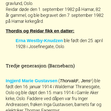
gravlund, Oslo.
Reidar døde den 1. september 1982 på Hamar, 82
år gammel, og ble begravet den 7. september 1982
på Hamar kirkegård.
Thordis og Reidar fikk en datter:
ble født den 25. april
Erna Westby-Knudzen
1928 i Josefinegate, Oslo.
Tredje generasjon (Barnebarn)
(
) ble
Ingjerd Marie Gustavsen
Thorvald
, Jens
2
1
født den 16. januar 1914 i Waldemar Thranesgate,
Oslo og ble døpt den 15. mars 1914 i Gamle Aker
kirke, Oslo. Faddere ved dåpen var fru Inger
Andreassen, frøken Inga Gustavsen, barnets far og
elektriker Thomas Fagermyr.