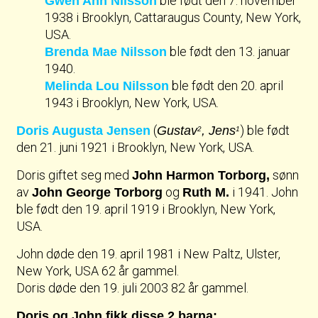
ble født den 7. november
Gwen Ann Nilsson
1938 i Brooklyn, Cattaraugus County, New York,
USA.
ble født den 13. januar
Brenda Mae Nilsson
1940.
ble født den 20. april
Melinda Lou Nilsson
1943 i Brooklyn, New York, USA.
(
) ble født
Doris Augusta Jensen
Gustav
, Jens
2
1
den 21. juni 1921 i Brooklyn, New York, USA.
Doris giftet seg med
sønn
John Harmon Torborg,
av
og
i 1941. John
John George Torborg
Ruth M.
ble født den 19. april 1919 i Brooklyn, New York,
USA.
John døde den 19. april 1981 i New Paltz, Ulster,
New York, USA 62 år gammel.
Doris døde den 19. juli 2003 82 år gammel.
Doris og John fikk disse 2 barna: