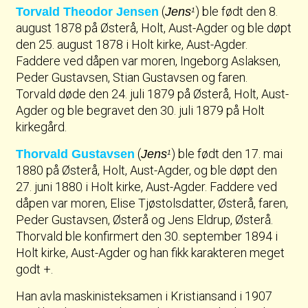
(
) ble født den 8.
Torvald Theodor Jensen
Jens
1
august 1878 på Østerå, Holt, Aust-Agder og ble døpt
den 25. august 1878 i Holt kirke, Aust-Agder.
Faddere ved dåpen var moren, Ingeborg Aslaksen,
Peder Gustavsen, Stian Gustavsen og faren.
Torvald døde den 24. juli 1879 på Østerå, Holt, Aust-
Agder og ble begravet den 30. juli 1879 på Holt
kirkegård.
(
) ble født den 17. mai
Thorvald Gustavsen
Jens
1
1880 på Østerå, Holt, Aust-Agder, og ble døpt den
27. juni 1880 i Holt kirke, Aust-Agder. Faddere ved
dåpen var moren, Elise Tjøstolsdatter, Østerå, faren,
Peder Gustavsen, Østerå og Jens Eldrup, Østerå.
Thorvald ble konfirmert den 30. september 1894 i
Holt kirke, Aust-Agder og han fikk karakteren meget
godt +.
Han avla maskinisteksamen i Kristiansand i 1907