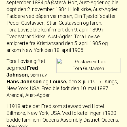
september 1884 på Østerå, Holt, Aust-Agder og ble
døpt den 2. november 1884 i Holt kirke, Aust-Agder.
Faddere ved dåpen var moren, Elin Tjøstolfsdatter,
Peder Gustavsen, Stian Gustavsen og faren.
Tora Lovise ble konfirmert den 9. april 1899 i
Tvedestrand kirke, Aust-Agder. Tora Lovise
emigrerte fra Kristiansand den 5. april 1905 og
ankom New York den 18. april 1905.
Tora Lovise giftet
seg med
Fred
Tora Gustavsen
sønn av
Johnson,
og
den 3. juli 1915 i Kings,
Hans Johnson
Louise,
New York, USA. Fred ble født den 10. mai 1887 i
Arendal, Aust-Agder.
I 1918 arbeidet Fred som steward ved Hotel
Biltmore, New York, USA. Ved folketellingen i 1920
bodde familien i Queens Assembly District, Queens,
New York.