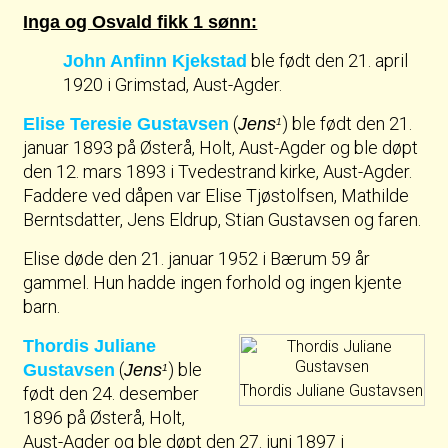
Inga og Osvald fikk 1 sønn:
ble født den 21. april
John Anfinn Kjekstad
1920 i Grimstad, Aust-Agder.
(
) ble født den 21.
Elise Teresie Gustavsen
Jens
1
januar 1893 på Østerå, Holt, Aust-Agder og ble døpt
den 12. mars 1893 i Tvedestrand kirke, Aust-Agder.
Faddere ved dåpen var Elise Tjøstolfsen, Mathilde
Berntsdatter, Jens Eldrup, Stian Gustavsen og faren.
Elise døde den 21. januar 1952 i Bærum 59 år
gammel. Hun hadde ingen forhold og ingen kjente
barn.
Thordis Juliane
(
) ble
Gustavsen
Jens
1
Thordis Juliane Gustavsen
født den 24. desember
1896 på Østerå, Holt,
Aust-Agder og ble døpt den 27. juni 1897 i