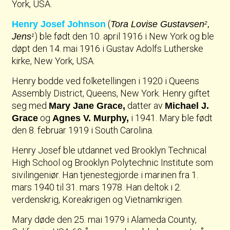
York, USA.
(
Henry Josef Johnson
Tora Lovise Gustavsen
,
2
) ble født den 10. april 1916 i New York og ble
Jens
1
døpt den 14. mai 1916 i Gustav Adolfs Lutherske
kirke, New York, USA.
Henry bodde ved folketellingen i 1920 i Queens
Assembly District, Queens, New York. Henry giftet
seg med
datter av
Mary Jane Grace,
Michael J.
og
i 1941. Mary ble født
Grace
Agnes V. Murphy,
den 8. februar 1919 i South Carolina.
Henry Josef ble utdannet ved Brooklyn Technical
High School og Brooklyn Polytechnic Institute som
sivilingeniør. Han tjenestegjorde i marinen fra 1.
mars 1940 til 31. mars 1978. Han deltok i 2.
verdenskrig, Koreakrigen og Vietnamkrigen.
Mary døde den 25. mai 1979 i Alameda County,