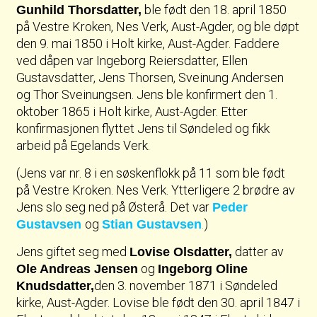
ble født den 18. april 1850
Gunhild Thorsdatter,
på Vestre Kroken, Nes Verk, Aust-Agder, og ble døpt
den 9. mai 1850 i Holt kirke, Aust-Agder. Faddere
ved dåpen var Ingeborg Reiersdatter, Ellen
Gustavsdatter, Jens Thorsen, Sveinung Andersen
og Thor Sveinungsen. Jens ble konfirmert den 1.
oktober 1865 i Holt kirke, Aust-Agder. Etter
konfirmasjonen flyttet Jens til Søndeled og fikk
arbeid på Egelands Verk.
(Jens var nr. 8 i en søskenflokk på 11 som ble født
på Vestre Kroken. Nes Verk. Ytterligere 2 brødre av
Jens slo seg ned på Østerå. Det var
Peder
og
.
)
Gustavsen
Stian Gustavsen
Jens giftet seg med
datter av
Lovise Olsdatter,
og
Ole Andreas Jensen
Ingeborg Oline
den 3. november 1871 i Søndeled
Knudsdatter,
kirke, Aust-Agder. Lovise ble født den 30. april 1847 i