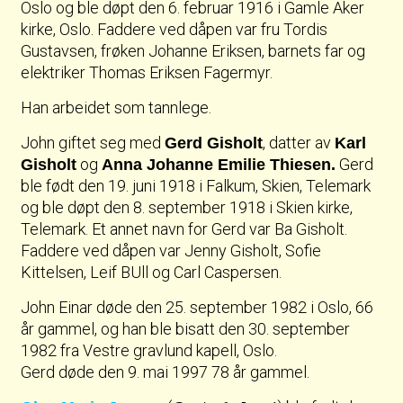
Oslo og ble døpt den 6. februar 1916 i Gamle Aker
kirke, Oslo. Faddere ved dåpen var fru Tordis
Gustavsen, frøken Johanne Eriksen, barnets far og
elektriker Thomas Eriksen Fagermyr.
Han arbeidet som tannlege.
John giftet seg med
, datter av
Gerd Gisholt
Karl
og
Gerd
Gisholt
Anna Johanne Emilie Thiesen.
ble født den 19. juni 1918 i Falkum, Skien, Telemark
og ble døpt den 8. september 1918 i Skien kirke,
Telemark. Et annet navn for Gerd var Ba Gisholt.
Faddere ved dåpen var Jenny Gisholt, Sofie
Kittelsen, Leif BUll og Carl Caspersen.
John Einar døde den 25. september 1982 i Oslo, 66
år gammel, og han ble bisatt den 30. september
1982 fra Vestre gravlund kapell, Oslo.
Gerd døde den 9. mai 1997 78 år gammel.