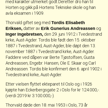
med karakter utmerket godt.Deretter dro han til
Horten og gikk på Hortens Tekniske skole og han
avla eksamen i 1909.
Thorvald giftet seg med
Tordis Elisabeth
datter av
og
Eriksen,
Erik Gunerius Andreassen
den 29. juni 1912 i Tvedestrand
Inger Ingebretsen,
kirke, Aust-Agder. Tordis ble født den 15. oktober
1887 i Tvedestrand, Aust-Agder, ble døpt den 13.
november 1887 i Tvedestrand kirke, Aust-Agder.
Faddere ved dåpen var Berte Tjøstolfsen, Gusta
Andreassen, Engebr. Hansen, Ole E. Skaar og Carl
Andreassen. Tordis ble konfirmert den 6. april 1902 i
Tvedestrand kirke, Aust-Agder.
Etter vielsen flyttet ekteparet til Oslo og i 1926
kjøpte han Eckerbergsgate 2 i Oslo for kr 124.000,-.
(verdi 2019 kr 3.100.000,-).
Thorvald døde den 18. mai 1953 i Oslo, 73 år