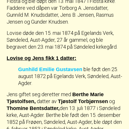
Flosta og ble døpt den 13. mai 1847 i Flosta kirke.
Faddere ved dåpen var Torborg A. Jensdatter,
Gunnild M. Knudsdatter, Jens B. Jensen, Rasmus
Jensen og Gunder Knudsen.
Lovise døde den 15. mai 1874 på Egelands Verk,
Søndeled, Aust-Agder, 27 år gammel, og ble
begravet den 23. mai 1874 på Søndeled kirkegård.
Lovise og Jens fikk 1 datter:
ble født den 25.
Gunhild Emilie Gustavsen
august 1872 på Egelands Verk, Søndeled, Aust-
Agder.
Jens giftet seg deretter med
Berthe Marie
datter av
og
Tjøstolfsen,
Tjøstolf Torbjørnsen
den 13. juli 1877 i Søndeled
Thomine Bentsdatter,
kirke, Aust-Agder. Berthe ble født den 15. desember
1852 på Frøøen, Søndeled, Aust-Agder, ble døpt den
6. februar 1853 i Søndeled kirke, Aust-Agder.