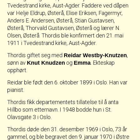
Tvedestrand kirke, Aust-Agder. Faddere ved dåpen
var Helje Eldrup, Østerå, Elise Eriksen, Fagermyr,
Anders E. Andersen, Østerå, Stian Gustavsen,
Østerå, Thorvald Gustavsen, Østerå og lærer N.
Olsen, Østerå. Thordis ble konfirmert den 21. mai
1911 i Tvedestrand kirke, Aust-Agder.
Thordis giftet seg med
,
Reidar Westby-Knutzen
sønn av
og
. Ekteskap
Knut Knudzen
Emma
opphørt.
Reidar ble født den 6. oktober 1899 i Oslo. Han var
pianist.
Thordis fikk departementets tillatelse til å anta
Hillbo som etternavn. I 1948 bodde hun i St.
Olavsgate 3 i Oslo.
Thordis døde den 31. desember 1969 i Oslo, 73 år
gammel, og ble begravet den 9. januar 1970 i Østre