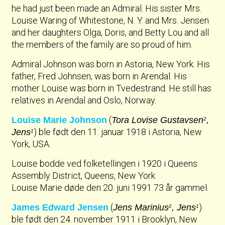
he had just been made an Admiral. His sister Mrs.
Louise Waring of Whitestone, N. Y. and Mrs. Jensen
and her daughters Olga, Doris, and Betty Lou and all
the members of the family are so proud of him.
Admiral Johnson was born in Astoria, New York. His
father, Fred Johnsen, was born in Arendal. His
mother Louise was born in Tvedestrand. He still has
relatives in Arendal and Oslo, Norway.
(
Louise Marie Johnson
Tora Lovise Gustavsen
,
2
) ble født den 11. januar 1918 i Astoria, New
Jens
1
York, USA.
Louise bodde ved folketellingen i 1920 i Queens
Assembly District, Queens, New York
Louise Marie døde den 20. juni 1991 73 år gammel.
(
)
James Edward Jensen
Jens Marinius
, Jens
2
1
ble født den 24. november 1911 i Brooklyn, New