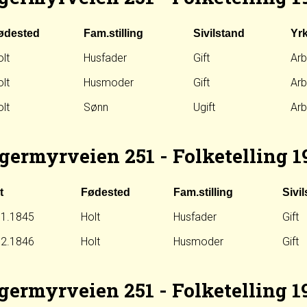
ødested
Fam.stilling
Sivilstand
Yr
lt
Husfader
Gift
Arb
lt
Husmoder
Gift
Ar
lt
Sønn
Ugift
Arb
germyrveien 251 - Folketelling 1
t
Fødested
Fam.stilling
Sivi
11.1845
Holt
Husfader
Gift
12.1846
Holt
Husmoder
Gift
germyrveien 251 - Folketelling 1