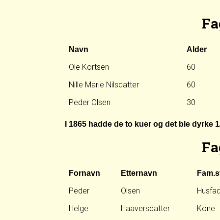
Fa
Navn
Alder
Ole Kortsen
60
Nille Marie Nilsdatter
60
Peder Olsen
30
I 1865 hadde de to kuer og det ble dyrke 
Fa
Fornavn
Etternavn
Fam.st
Peder
Olsen
Husfa
Helge
Haaversdatter
Kone