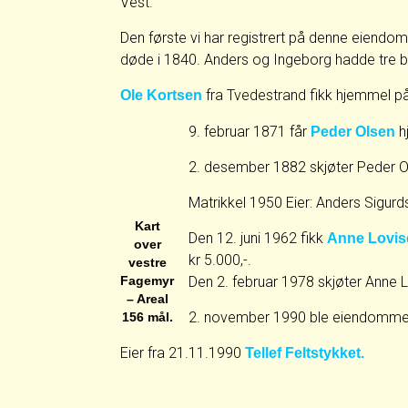
Vest.
Den første vi har registrert på denne eiendom
døde i 1840. Anders og Ingeborg hadde tre b
fra Tvedestrand fikk hjemmel p
Ole Kortsen
9. februar 1871 får
h
Peder Olsen
2. desember 1882 skjøter Peder 
Matrikkel 1950 Eier: Anders Sigurd
Kart
Den 12. juni 1962 fikk
Anne Lovis
over
kr 5.000,-.
vestre
Fagemyr
Den 2. februar 1978 skjøter Anne
– Areal
2. november 1990 ble eiendommen sk
156 mål.
Eier fra 21.11.1990
Tellef Feltstykket.