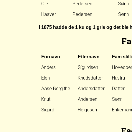
Ole
Pedersen
Sønn
Haaver
Pedersen
Sønn
I 1875 hadde de 1 ku og 1 gris og det ble 
Fa
Fornavn
Etternavn
Fam.still
Anders
Sigurdsen
Hovedpe
Elen
Knudsdatter
Hustru
Aase Bergithe
Andersdatter
Datter
Knut
Andersen
Sønn
Sigurd
Helgesen
Enkeman
Fa