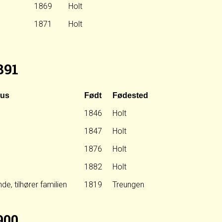
1869
Holt
1871
Holt
891
tus
Født
Fødested
1846
Holt
1847
Holt
1876
Holt
1882
Holt
de, tilhører familien
1819
Treungen
900