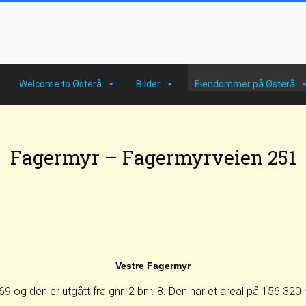
Welcome to Østerå
Bilder
Eiendommer på Østerå
Fagermyr – Fagermyrveien 251
Vestre Fagermyr
 og den er utgått fra gnr. 2 bnr. 8. Den har et areal på 156 320