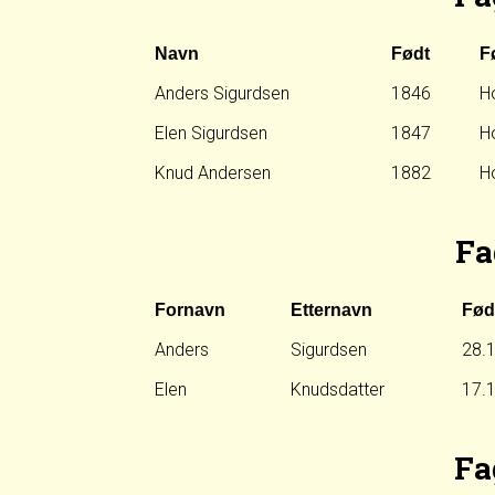
Navn
Født
F
Anders Sigurdsen
1846
Ho
Elen Sigurdsen
1847
Ho
Knud Andersen
1882
Ho
Fa
Fornavn
Etternavn
Fød
Anders
Sigurdsen
28.
Elen
Knudsdatter
17.
Fa