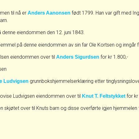
men til nå er
født 1799. Han var gift med In
Anders Aanonsen
arn.
å denne eiendommen den 12. juni 1843.
jemmel på denne eiendommen av sin far Ole Kortsen og inngår fo
Olsen eiendommen over til
for kr 1.800,-
Anders Sigurdsen
sen
grunnbokshjemmelserklæring etter tinglysningsloven
e Ludvigsen
 Lovise Ludvigsen eiendommen over til
for kr
Knut T. Feltstykket
jøtet over til Knuts barn og disse overførte igjen hjemmelen til