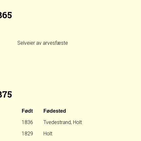
865
Selveier av arvesfæste
875
Født
Fødested
1836
Tvedestrand, Holt
1829
Holt