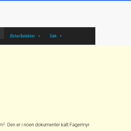
Østeråslekter
Søk
 m
. Den er i noen dokumenter kalt Fagermyr
2