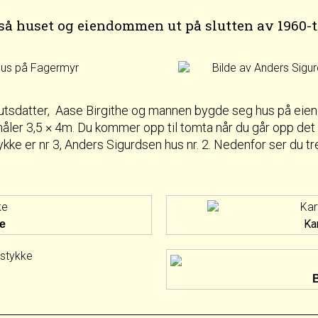
 så huset og eiendommen ut på slutten av 1960-ta
utsdatter, Aase Birgithe og mannen bygde seg hus på eien
åler 3,5 × 4m. Du kommer opp til tomta når du går opp det
kke er nr 3, Anders Sigurdsen hus nr. 2. Nedenfor ser du t
Kar
ke
B