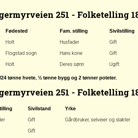
germyrveien 251 - Folketelling 1
Fødested
Fam. stilling
Sivilstilling
Holt
Husfader
Gift
Flogstad sogn
Hans kone
Gift
Holt
Deres sønn
Ugift
1/24 tønne hvete, ½ tønne bygg og 2 tønner poteter.
germyrveien 251 - Folketelling 1
illing
Sivilstand
Yrke
der
Gift
Gårdbruker, selveier og slakter
Gift