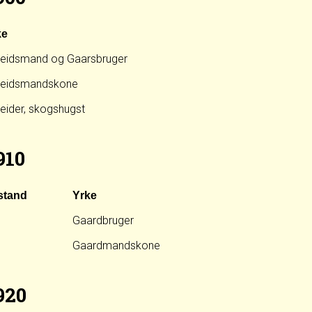
ke
eidsmand og Gaarsbruger
beidsmandskone
eider, skogshugst
910
lstand
Yrke
Gaardbruger
Gaardmandskone
920