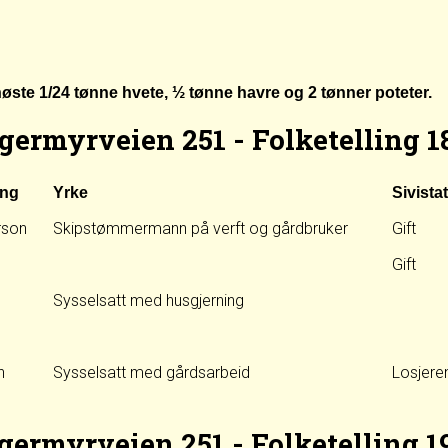
høste 1/24 tønne hvete, ½ tønne havre og 2 tønner poteter.
germyrveien 251 - Folketelling 1
ing
Yrke
Sivista
rson
Skipstømmermann på verft og gårdbruker
Gift
Gift
Sysselsatt med husgjerning
n
Sysselsatt med gårdsarbeid
Losjeren
germyrveien 251 - Folketelling 1